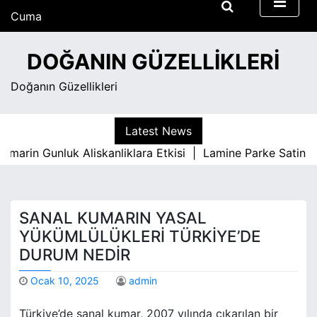
S
Cuma
k
Ağustos 7, 2026
i
11:52 am
DOĞANIN GÜZELLIKLERI
p
t
Doğanın Güzellikleri
o
c
o
Latest News
n
arin Gunluk Aliskanliklara Etkisi |
Lamine Parke Satin Al
t
e
n
t
SANAL KUMARIN YASAL
YÜKÜMLÜLÜKLERI TÜRKIYE’DE
DURUM NEDIR
Ocak 10, 2025
admin
Türkiye’de sanal kumar, 2007 yılında çıkarılan bir