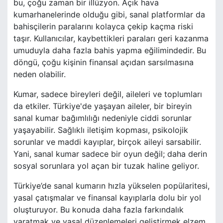
bu, çoğu zaman bir illüzyon. Açık hava
kumarhanelerinde olduğu gibi, sanal platformlar da
bahisçilerin paralarını kolayca çekip kaçma riski
taşır. Kullanıcılar, kaybettikleri paraları geri kazanma
umuduyla daha fazla bahis yapma eğilimindedir. Bu
döngü, çoğu kişinin finansal açıdan sarsılmasına
neden olabilir.
Kumar, sadece bireyleri değil, aileleri ve toplumları
da etkiler. Türkiye'de yaşayan aileler, bir bireyin
sanal kumar bağımlılığı nedeniyle ciddi sorunlar
yaşayabilir. Sağlıklı iletişim kopması, psikolojik
sorunlar ve maddi kayıplar, birçok aileyi sarsabilir.
Yani, sanal kumar sadece bir oyun değil; daha derin
sosyal sorunlara yol açan bir tuzak haline geliyor.
Türkiye’de sanal kumarın hızla yükselen popülaritesi,
yasal çatışmalar ve finansal kayıplarla dolu bir yol
oluşturuyor. Bu konuda daha fazla farkındalık
yaratmak ve yasal düzenlemeleri geliştirmek elzem