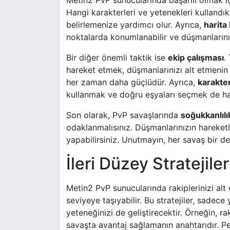
Metin2 PvP sunucularında başarılı olmak içi
Hangi karakterleri ve yetenekleri kullandıkla
belirlemenize yardımcı olur. Ayrıca,
harita 
noktalarda konumlanabilir ve düşmanlarınızı
Bir diğer önemli taktik ise
ekip çalışması
.
hareket etmek, düşmanlarınızı alt etmenin e
her zaman daha güçlüdür. Ayrıca,
karakter
kullanmak ve doğru eşyaları seçmek de ha
Son olarak, PvP savaşlarında
soğukkanlılı
odaklanmalısınız. Düşmanlarınızın hareketl
yapabilirsiniz. Unutmayın, her savaş bir de
İleri Düzey Stratejiler
Metin2 PvP sunucularında rakiplerinizi alt
seviyeye taşıyabilir. Bu stratejiler, sadec
yeteneğinizi de geliştirecektir. Örneğin, rak
savaşta avantaj sağlamanın anahtarıdır. Peki