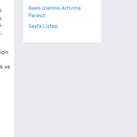
Reels Izlenme Arttırma
i
Parasız
,
i
Sayfa Listesi
;
için
ak ve