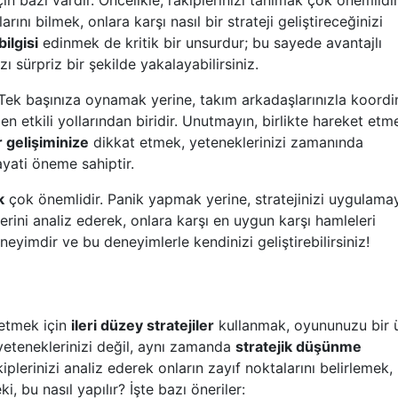
n bazı vardır. Öncelikle, rakiplerinizi tanımak çok önemlidir
rını bilmek, onlara karşı nasıl bir strateji geliştireceğinizi
bilgisi
edinmek de kritik bir unsurdur; bu sayede avantajlı
 sürpriz bir şekilde yakalayabilirsiniz.
 Tek başınıza oynamak yerine, takım arkadaşlarınızla koordin
n etkili yollarından biridir. Unutmayın, birlikte hareket etm
 gelişiminize
dikkat etmek, yeteneklerinizi zamanında
yati öneme sahiptir.
k
çok önemlidir. Panik yapmak yerine, stratejinizi uygulama
erini analiz ederek, onlara karşı en uygun karşı hamleleri
neyimdir ve bu deneyimlerle kendinizi geliştirebilirsiniz!
 etmek için
ileri düzey stratejiler
kullanmak, oyununuzu bir 
e yeteneklerinizi değil, aynı zamanda
stratejik düşünme
iplerinizi analiz ederek onların zayıf noktalarını belirlemek, 
, bu nasıl yapılır? İşte bazı öneriler: