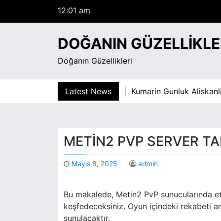
12:01 am
S
Perşembe
k
Ağustos 6, 2026
i
12:01 am
DOĞANIN GÜZELLIKLE
p
t
Doğanın Güzellikleri
o
c
o
mar Ve Asiri Ozguven Yanilgisi |
Latest News
Kumarin Gunluk Aliskanlik
n
t
e
n
METIN2 PVP SERVER TAK
t
Mayıs 8, 2025
admin
Bu makalede, Metin2 PvP sunucularında etkil
keşfedeceksiniz. Oyun içindeki rekabeti a
sunulacaktır.