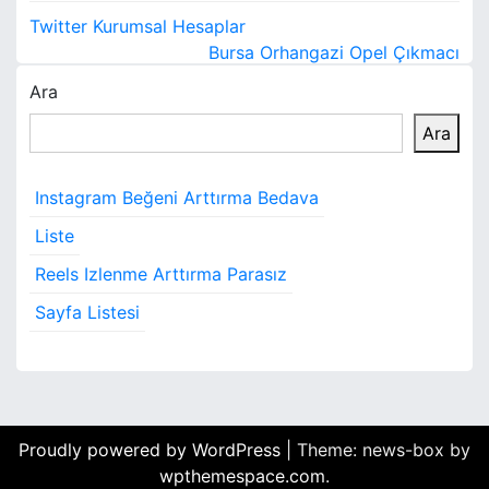
Y
Twitter Kurumsal Hesaplar
a
Bursa Orhangazi Opel Çıkmacı
Ara
z
Ara
ı
g
Instagram Beğeni Arttırma Bedava
e
Liste
z
Reels Izlenme Arttırma Parasız
i
Sayfa Listesi
n
m
e
Proudly powered by WordPress
|
Theme: news-box by
s
wpthemespace.com
.