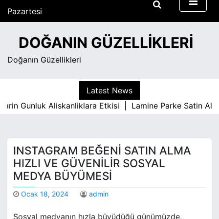
S
Pazartesi
k
Ağustos 10, 2026
i
4:55 am
DOĞANIN GÜZELLIKLERI
p
t
Doğanın Güzellikleri
o
c
o
Latest News
n
n Gunluk Aliskanliklara Etkisi |
Lamine Parke Satin Almad
t
e
n
t
INSTAGRAM BEĞENI SATIN ALMA
HIZLI VE GÜVENILIR SOSYAL
MEDYA BÜYÜMESI
Ocak 18, 2024
admin
Sosyal medyanın hızla büyüdüğü günümüzde,