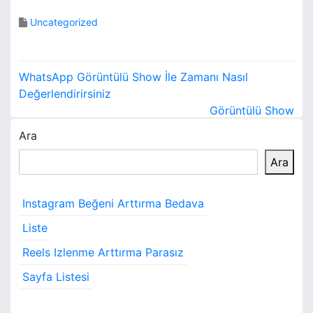
Uncategorized
Y
WhatsApp Görüntülü Show İle Zamanı Nasıl
a
Değerlendirirsiniz
Görüntülü Show
z
Ara
ı
Ara
g
e
Instagram Beğeni Arttırma Bedava
z
Liste
i
Reels Izlenme Arttırma Parasız
Sayfa Listesi
n
m