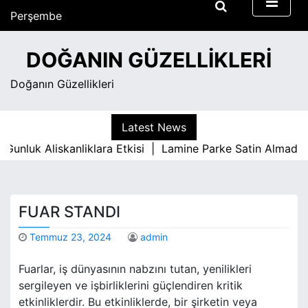
S
Perşembe
k
Ağustos 6, 2026
i
8:15 pm
DOĞANIN GÜZELLIKLERI
p
t
Doğanın Güzellikleri
o
c
o
Latest News
n
uk Aliskanliklara Etkisi |
Lamine Parke Satin Almadan Onc
t
e
n
t
FUAR STANDI
Temmuz 23, 2024
admin
Fuarlar, iş dünyasının nabzını tutan, yenilikleri
sergileyen ve işbirliklerini güçlendiren kritik
etkinliklerdir. Bu etkinliklerde, bir şirketin veya