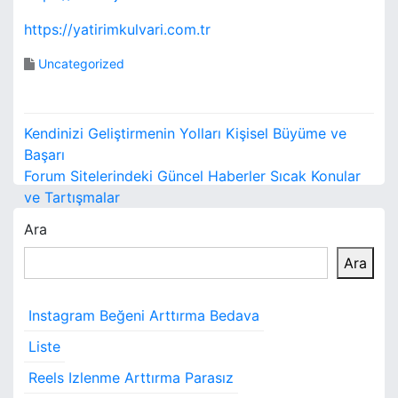
https://yatirimkulvari.com.tr
Uncategorized
Y
Kendinizi Geliştirmenin Yolları Kişisel Büyüme ve
a
Başarı
Forum Sitelerindeki Güncel Haberler Sıcak Konular
z
ve Tartışmalar
ı
Ara
g
Ara
e
Instagram Beğeni Arttırma Bedava
z
Liste
i
Reels Izlenme Arttırma Parasız