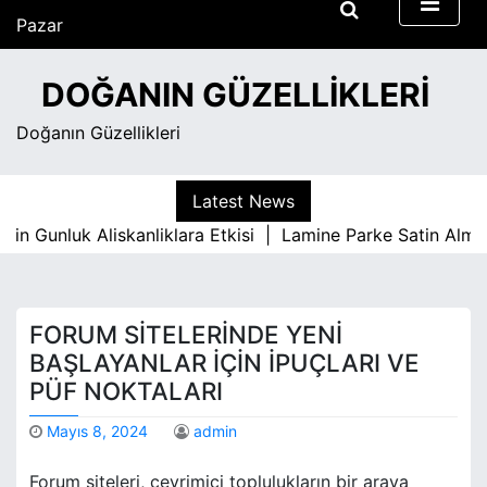
S
Pazar
k
Ağustos 9, 2026
i
12:09 am
DOĞANIN GÜZELLIKLERI
p
t
Doğanın Güzellikleri
o
c
o
Latest News
n
 Gunluk Aliskanliklara Etkisi |
Lamine Parke Satin Almada
t
e
n
t
FORUM SITELERINDE YENI
BAŞLAYANLAR İÇIN İPUÇLARI VE
PÜF NOKTALARI
Mayıs 8, 2024
admin
Forum siteleri, çevrimiçi toplulukların bir araya