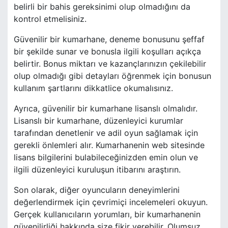
belirli bir bahis gereksinimi olup olmadığını da
kontrol etmelisiniz.
Güvenilir bir kumarhane, deneme bonusunu şeffaf
bir şekilde sunar ve bonusla ilgili koşulları açıkça
belirtir. Bonus miktarı ve kazançlarınızın çekilebilir
olup olmadığı gibi detayları öğrenmek için bonusun
kullanım şartlarını dikkatlice okumalısınız.
Ayrıca, güvenilir bir kumarhane lisanslı olmalıdır.
Lisanslı bir kumarhane, düzenleyici kurumlar
tarafından denetlenir ve adil oyun sağlamak için
gerekli önlemleri alır. Kumarhanenin web sitesinde
lisans bilgilerini bulabileceğinizden emin olun ve
ilgili düzenleyici kuruluşun itibarını araştırın.
Son olarak, diğer oyuncuların deneyimlerini
değerlendirmek için çevrimiçi incelemeleri okuyun.
Gerçek kullanıcıların yorumları, bir kumarhanenin
güvenilirliği hakkında size fikir verebilir. Olumsuz