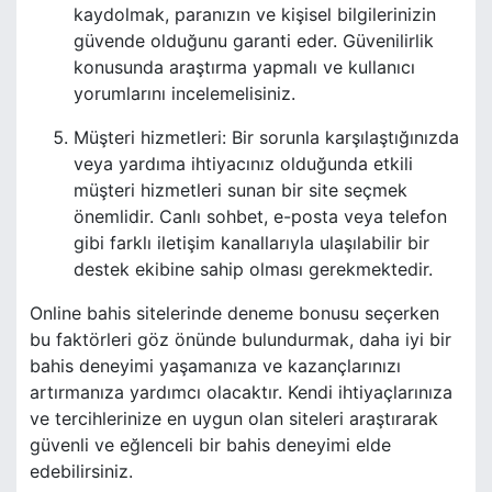
kaydolmak, paranızın ve kişisel bilgilerinizin
güvende olduğunu garanti eder. Güvenilirlik
konusunda araştırma yapmalı ve kullanıcı
yorumlarını incelemelisiniz.
Müşteri hizmetleri: Bir sorunla karşılaştığınızda
veya yardıma ihtiyacınız olduğunda etkili
müşteri hizmetleri sunan bir site seçmek
önemlidir. Canlı sohbet, e-posta veya telefon
gibi farklı iletişim kanallarıyla ulaşılabilir bir
destek ekibine sahip olması gerekmektedir.
Online bahis sitelerinde deneme bonusu seçerken
bu faktörleri göz önünde bulundurmak, daha iyi bir
bahis deneyimi yaşamanıza ve kazançlarınızı
artırmanıza yardımcı olacaktır. Kendi ihtiyaçlarınıza
ve tercihlerinize en uygun olan siteleri araştırarak
güvenli ve eğlenceli bir bahis deneyimi elde
edebilirsiniz.