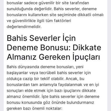
bonuslar sadece güvenilir bir site tarafından
sunulduğunda değerlidir. Bahis severler, deneme
bonuslarını kullanırken site seçiminde dikkatli olmalı
ve güvenilirlikle ilgili tüm faktörleri
değerlendirmelidir.
Bahis Severler İçin
Deneme Bonusu: Dikkate
Almanız Gereken İpuçları
Bahis dünyasında deneme bonusları, yeni
başlayanlar veya tecrübeli bahis severler için
oldukça cazip bir teklif olabilir. Ancak, bu
bonuslardan tam anlamıyla faydalanmak ve en iyi
sonuçları elde etmek için bazı ipuçlarını dikkate
almanız önemlidir. İşte bahis severler için deneme
bonusu konusunda göz önünde bulundurmanız
gereken bazı önemli noktalar: