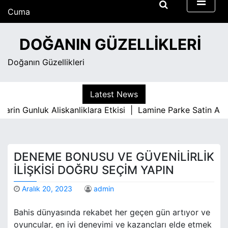
S
Cuma
k
Ağustos 7, 2026
i
4:04 am
DOĞANIN GÜZELLIKLERI
p
t
Doğanın Güzellikleri
o
c
o
Latest News
n
n Gunluk Aliskanliklara Etkisi |
Lamine Parke Satin Almad
t
e
n
t
DENEME BONUSU VE GÜVENILIRLIK
İLIŞKISI DOĞRU SEÇIM YAPIN
Aralık 20, 2023
admin
Bahis dünyasında rekabet her geçen gün artıyor ve
oyuncular, en iyi deneyimi ve kazançları elde etmek