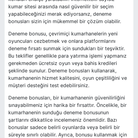
kumar sitesi arasında nasıl güvenilir bir seçim
yapabileceğinizi merak ediyorsanız, deneme
bonusları sizin için mükemmel bir çözüm olabilir.
Deneme bonusu, çevrimiçi kumarhanelerin yeni
oyuncuları cezbetmek ve onlara platformlarını
deneme fırsatı sunmak için sundukları bir teşviktir.
Bu teklifler genellikle para yatırma işlemi yapmanız
gerekmeden ücretsiz oyun veya bahis kredileri
şeklinde sunulur. Deneme bonusları kullanarak,
kumarhanenin hizmet kalitesini, oyun çeşitliliğini ve
müşteri desteğini test edebilirsiniz.
Deneme bonusları, bir kumarhanenin güvenilirliğini
sınayabilmeniz için harika bir fırsattır. Öncelikle, bir
kumarhanenin sunduğu deneme bonusunun
şartlarını dikkatlice incelemeniz önemlidir. Bazı
bonuslar sadece belirli oyunlarda veya belirli bir
süreyle sınırlı olabilir. Ayrıca, bonusu kullanmak için