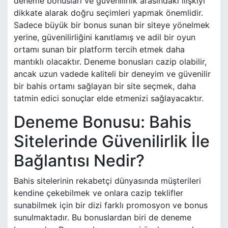
deneme bonusları ve güvenilirlik arasındaki ilişkiyi
dikkate alarak doğru seçimleri yapmak önemlidir.
Sadece büyük bir bonus sunan bir siteye yönelmek
yerine, güvenilirliğini kanıtlamış ve adil bir oyun
ortamı sunan bir platform tercih etmek daha
mantıklı olacaktır. Deneme bonusları cazip olabilir,
ancak uzun vadede kaliteli bir deneyim ve güvenilir
bir bahis ortamı sağlayan bir site seçmek, daha
tatmin edici sonuçlar elde etmenizi sağlayacaktır.
Deneme Bonusu: Bahis
Sitelerinde Güvenilirlik İle
Bağlantısı Nedir?
Bahis sitelerinin rekabetçi dünyasında müşterileri
kendine çekebilmek ve onlara cazip teklifler
sunabilmek için bir dizi farklı promosyon ve bonus
sunulmaktadır. Bu bonuslardan biri de deneme