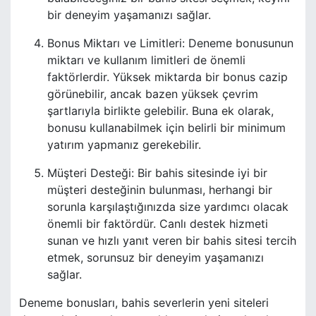
bir deneyim yaşamanızı sağlar.
Bonus Miktarı ve Limitleri: Deneme bonusunun
miktarı ve kullanım limitleri de önemli
faktörlerdir. Yüksek miktarda bir bonus cazip
görünebilir, ancak bazen yüksek çevrim
şartlarıyla birlikte gelebilir. Buna ek olarak,
bonusu kullanabilmek için belirli bir minimum
yatırım yapmanız gerekebilir.
Müşteri Desteği: Bir bahis sitesinde iyi bir
müşteri desteğinin bulunması, herhangi bir
sorunla karşılaştığınızda size yardımcı olacak
önemli bir faktördür. Canlı destek hizmeti
sunan ve hızlı yanıt veren bir bahis sitesi tercih
etmek, sorunsuz bir deneyim yaşamanızı
sağlar.
Deneme bonusları, bahis severlerin yeni siteleri