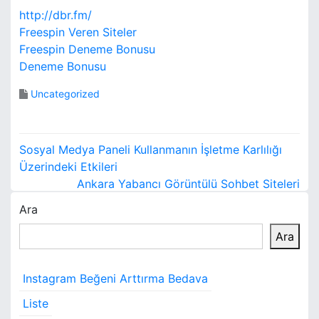
http://dbr.fm/
Freespin Veren Siteler
Freespin Deneme Bonusu
Deneme Bonusu
Uncategorized
Y
Sosyal Medya Paneli Kullanmanın İşletme Karlılığı
a
Üzerindeki Etkileri
Ankara Yabancı Görüntülü Sohbet Siteleri
z
Ara
ı
Ara
g
e
Instagram Beğeni Arttırma Bedava
z
Liste