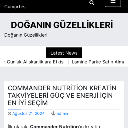
S
Cumartesi
k
Ağustos 8, 2026
i
1:45 pm
DOĞANIN GÜZELLIKLERI
p
t
Doğanın Güzellikleri
o
c
o
Latest News
n
unluk Aliskanliklara Etkisi |
Lamine Parke Satin Almadan 
t
e
n
t
COMMANDER NUTRITION KREATIN
TAKVIYELERI GÜÇ VE ENERJI İÇIN
EN İYI SEÇIM
Ağustos 21, 2024
admin
İlk olarak,
Commander Nutrition
'ın kreatin