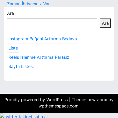
z
Zaman İhtiyacınız Var
ı
Ara
g
Ara
e
Instagram Beğeni Arttırma Bedava
z
Liste
i
Reels Izlenme Arttırma Parasız
n
Sayfa Listesi
m
e
s
Proudly powered by WordPress
|
Theme: news-box by
i
wpthemespace.com
.