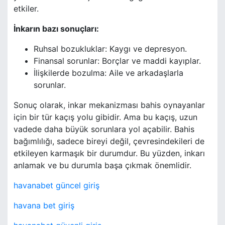
etkiler.
İnkarın bazı sonuçları:
Ruhsal bozukluklar: Kaygı ve depresyon.
Finansal sorunlar: Borçlar ve maddi kayıplar.
İlişkilerde bozulma: Aile ve arkadaşlarla
sorunlar.
Sonuç olarak, inkar mekanizması bahis oynayanlar
için bir tür kaçış yolu gibidir. Ama bu kaçış, uzun
vadede daha büyük sorunlara yol açabilir. Bahis
bağımlılığı, sadece bireyi değil, çevresindekileri de
etkileyen karmaşık bir durumdur. Bu yüzden, inkarı
anlamak ve bu durumla başa çıkmak önemlidir.
havanabet güncel giriş
havana bet giriş