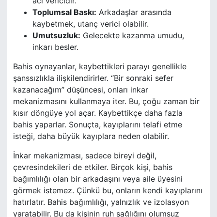
acı vericidir.
Toplumsal Baskı:
Arkadaşlar arasında
kaybetmek, utanç verici olabilir.
Umutsuzluk:
Gelecekte kazanma umudu,
inkarı besler.
Bahis oynayanlar, kaybettikleri parayı genellikle
şanssızlıkla ilişkilendirirler. “Bir sonraki sefer
kazanacağım” düşüncesi, onları inkar
mekanizmasını kullanmaya iter. Bu, çoğu zaman bir
kısır döngüye yol açar. Kaybettikçe daha fazla
bahis yaparlar. Sonuçta, kayıplarını telafi etme
isteği, daha büyük kayıplara neden olabilir.
İnkar mekanizması, sadece bireyi değil,
çevresindekileri de etkiler. Birçok kişi, bahis
bağımlılığı olan bir arkadaşını veya aile üyesini
görmek istemez. Çünkü bu, onların kendi kayıplarını
hatırlatır. Bahis bağımlılığı, yalnızlık ve izolasyon
yaratabilir. Bu da kişinin ruh sağlığını olumsuz