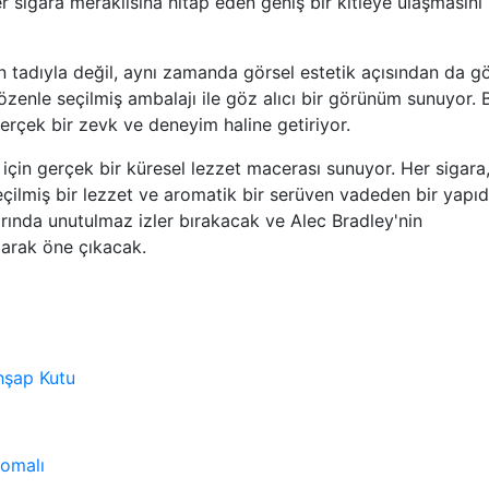
er sigara meraklısına hitap eden geniş bir kitleye ulaşmasını
 tadıyla değil, aynı zamanda görsel estetik açısından da g
 özenle seçilmiş ambalajı ile göz alıcı bir görünüm sunuyor. 
gerçek bir zevk ve deneyim haline getiriyor.
r için gerçek bir küresel lezzet macerası sunuyor. Her sigara
seçilmiş bir lezzet ve aromatik bir serüven vadeden bir yapıd
rında unutulmaz izler bırakacak ve Alec Bradley'nin
olarak öne çıkacak.
hşap Kutu
omalı