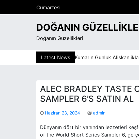
S
Cumartesi
k
Ağustos 8, 2026
i
5:58 pm
DOĞANIN GÜZELLIKLE
p
t
Doğanın Güzellikleri
o
c
o
Latest News
Kumarin Gunluk Aliskanliklara Et
n
t
e
n
ALEC BRADLEY TASTE 
t
SAMPLER 6’S SATIN AL
Haziran 23, 2024
admin
Dünyanın dört bir yanından lezzetleri keşf
of the World Short Series Sampler 6, gerç