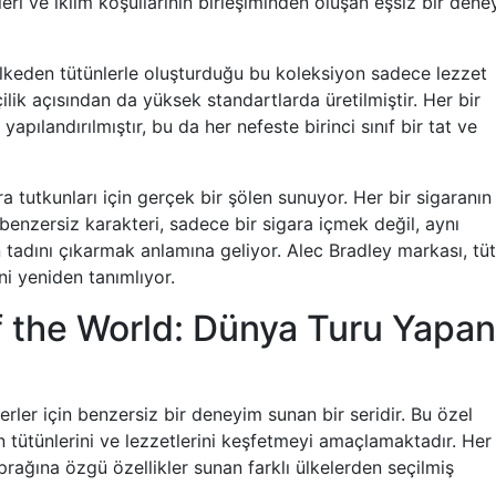
leri ve iklim koşullarının birleşiminden oluşan eşsiz bir den
ı ülkeden tütünlerle oluşturduğu bu koleksiyon sadece lezzet
ilik açısından da yüksek standartlarda üretilmiştir. Her bir
yapılandırılmıştır, bu da her nefeste birinci sınıf bir tat ve
a tutkunları için gerçek bir şölen sunuyor. Her bir sigaranın
benzersiz karakteri, sadece bir sigara içmek değil, aynı
n tadını çıkarmak anlamına geliyor. Alec Bradley markası, tü
ni yeniden tanımlıyor.
f the World: Dünya Turu Yapan
rler için benzersiz bir deneyim sunan bir seridir. Bu özel
 tütünlerini ve lezzetlerini keşfetmeyi amaçlamaktadır. Her b
prağına özgü özellikler sunan farklı ülkelerden seçilmiş