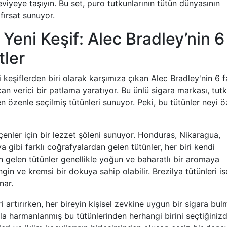
eviyeye taşıyın. Bu set, puro tutkunlarının tütün dünyasının
fırsat sunuyor.
 Yeni Keşif: Alec Bradley’nin 6
tler
 keşiflerden biri olarak karşımıza çıkan Alec Bradley'nin 6 fa
an verici bir patlama yaratıyor. Bu ünlü sigara markası, tutk
n özenle seçilmiş tütünleri sunuyor. Peki, bu tütünler neyi ö
çenler için bir lezzet şöleni sunuyor. Honduras, Nikaragua,
 gibi farklı coğrafyalardan gelen tütünler, her biri kendi
n gelen tütünler genellikle yoğun ve baharatlı bir aromaya
in ve kremsi bir dokuya sahip olabilir. Brezilya tütünleri is
nar.
eri artırırken, her bireyin kişisel zevkine uygun bir sigara bul
lıkla harmanlanmış bu tütünlerinden herhangi birini seçtiğinizd