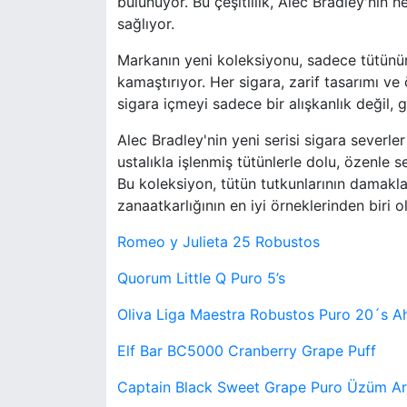
bulunuyor. Bu çeşitlilik, Alec Bradley'nin h
sağlıyor.
Markanın yeni koleksiyonu, sadece tütünün
kamaştırıyor. Her sigara, zarif tasarımı ve
sigara içmeyi sadece bir alışkanlık değil, 
Alec Bradley'nin yeni serisi sigara severle
ustalıkla işlenmiş tütünlerle dolu, özenle 
Bu koleksiyon, tütün tutkunlarının damakla
zanaatkarlığının en iyi örneklerinden biri 
Romeo y Julieta 25 Robustos
Quorum Little Q Puro 5’s
Oliva Liga Maestra Robustos Puro 20´s A
Elf Bar BC5000 Cranberry Grape Puff
Captain Black Sweet Grape Puro Üzüm Ar