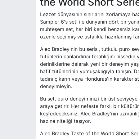
the World Short Seri
Lezzet dünyasının sınırlarını zorlamaya ha
Sampler 6's seti ile dünyanın dört bir yan
muhteşem set, her biri kendi benzersiz kara
özenle seçilmiş ve ustalıkla hazırlanmış far
Alec Bradley'nin bu serisi, tutkulu puro se
tütünlerin canlandırıcı ferahlığını hissed
derinliklerine dalarak yeni bir deneyim yaş
hafif tütünlerinin yumuşaklığıyla tanışın.
tadını çıkarın veya Honduras'ın karakteristik
deneyimleyin.
Bu set, puro deneyiminizi bir üst seviyeye 
araya getirir. Her nefeste farklı bir kültü
keşfedeceksiniz. Alec Bradley'nin uzmanlığ
hazine niteliği taşıyor.
Alec Bradley Taste of the World Short Seri