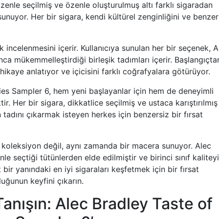
özenle seçilmiş ve özenle oluşturulmuş altı farklı sigaradan
unuyor. Her bir sigara, kendi kültürel zenginliğini ve benzer
rak incelenmesini içerir. Kullanıcıya sunulan her bir seçenek, A
unca mükemmelleştirdiği birleşik tadımları içerir. Başlangıçta
 hikaye anlatıyor ve içicisini farklı coğrafyalara götürüyor.
ies Sampler 6, hem yeni başlayanlar için hem de deneyimli
r. Her bir sigara, dikkatlice seçilmiş ve ustaca karıştırılmış
n tadını çıkarmak isteyen herkes için benzersiz bir fırsat
r koleksiyon değil, aynı zamanda bir macera sunuyor. Alec
nle seçtiği tütünlerden elde edilmiştir ve birinci sınıf kaliteyi
bir yanındaki en iyi sigaraları keşfetmek için bir fırsat
luğunun keyfini çıkarın.
anışın: Alec Bradley Taste of