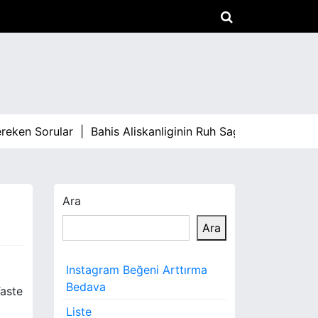
n Sorular |
Bahis Aliskanliginin Ruh Sagligina Etkisi |
Arac
Ara
Ara
Instagram Beğeni Arttırma
Bedava
Taste
Liste