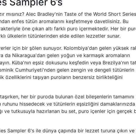
es Sampler 6’s
zır mısınız? Alec Bradley'nin Taste of the World Short Serie
ından enfes tütün aromalarını keşfetmeye davetlisiniz. Bu
kteriyle öne çıkan altı farklı puro içermektedir. Her bir pur
klı ülkelerin tütünlerinden elde edilen lezzetler sunar.
verler için bir şölen sunuyor. Kolombiya'dan gelen yüksek ra
in ya da Nikaragua'dan gelen yoğun ve karmaşık aromaların
ayın. Küba'nın eşsiz dokusunu keşfedin veya Brezilya'nın tat
 Dominik Cumhuriyeti'nden gelen zengin ve dengeli tütünlerin
 özelliklerini taşıyan puroların benzersiz birlikteliğini
taşırken, her bir puroda bulunan özel bileşenlerin tamamını 
rün ruhunu hissedecek ve tütünlerin eşsizliğini damaklarınızda
ı ve tutkusuyla hazırlanan bu set, puro içenler için gerçek b
es Sampler 6's ile dünya çapında bir lezzet turuna çıkın ve