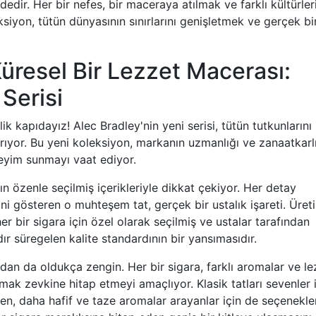
dedir. Her bir nefes, bir maceraya atılmak ve farklı kültürler
ksiyon, tütün dünyasının sınırlarını genişletmek ve gerçek bi
Küresel Bir Lezzet Macerası:
 Serisi
lik kapıdayız! Alec Bradley'nin yeni serisi, tütün tutkunlarını
rıyor. Bu yeni koleksiyon, markanın uzmanlığı ve zanaatkarl
neyim sunmayı vaat ediyor.
nın özenle seçilmiş içerikleriyle dikkat çekiyor. Her detay
ni gösteren o muhteşem tat, gerçek bir ustalık işareti. Üret
her bir sigara için özel olarak seçilmiş ve ustalar tarafından
dır süregelen kalite standardının bir yansımasıdır.
sından da oldukça zengin. Her bir sigara, farklı aromalar ve l
mak zevkine hitap etmeyi amaçlıyor. Klasik tatları sevenler 
en, daha hafif ve taze aromalar arayanlar için de seçenekle