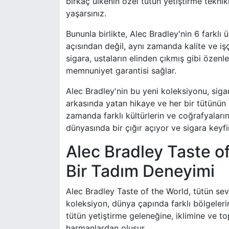
birkaç ülkenin özel tütün yetiştirme teknik
yaşarsınız.
Bununla birlikte, Alec Bradley'nin 6 farkl
açısından değil, aynı zamanda kalite ve işç
sigara, ustaların elinden çıkmış gibi özenle 
memnuniyet garantisi sağlar.
Alec Bradley'nin bu yeni koleksiyonu, sigar
arkasında yatan hikaye ve her bir tütünün 
zamanda farklı kültürlerin ve coğrafyaları
dünyasında bir çığır açıyor ve sigara keyfi
Alec Bradley Taste o
Bir Tadım Deneyimi
Alec Bradley Taste of the World, tütün seve
koleksiyon, dünya çapında farklı bölgelerin
tütün yetiştirme geleneğine, iklimine ve to
harmanlardan oluşur.