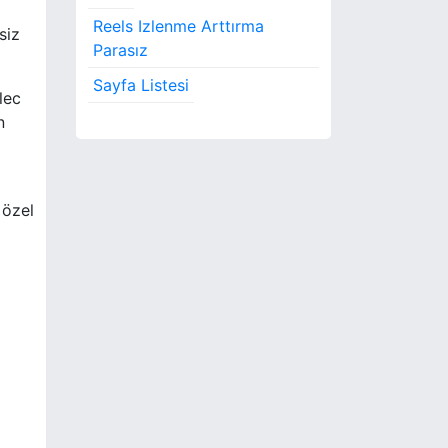
Reels Izlenme Arttırma
siz
Parasız
Sayfa Listesi
lec
n
 özel